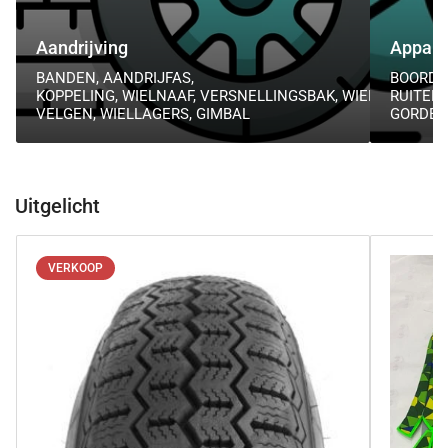
Aandrijving
Appara
BANDEN, AANDRIJFAS,
BOORDI
KOPPELING, WIELNAAF, VERSNELLINGSBAK, WIELEN,
RUITEN
VELGEN, WIELLAGERS, GIMBAL
GORDEL
Uitgelicht
VERKOOP