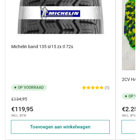
Michelin band 135 sr15 zx tl 72s
2CV HAR
OP VOORRAAD
(1)
OP V
Normale
Verkoopprijs
€134,95
prijs
Normale
€119,95
€2.250
prijs
INCL. BTW
INCL. BTW
Toevoegen aan winkelwagen